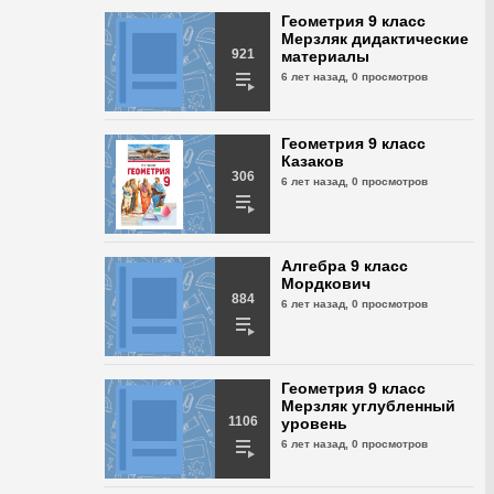
№419
Геометрия 9 класс
6 лет назад,
Мерзляк дидактические
673 просмотра
921
материалы
6 лет назад,
0 просмотров
Алгебра 9 класс Мерзляк
№420
6 лет назад,
810 просмотров
Геометрия 9 класс
Казаков
306
6 лет назад,
0 просмотров
Алгебра 9 класс Мерзляк
№421
6 лет назад,
717 просмотра
Алгебра 9 класс
Алгебра 9 класс Мерзляк
Мордкович
№422
884
6 лет назад,
0 просмотров
6 лет назад,
903 просмотра
Алгебра 9 класс Мерзляк
Геометрия 9 класс
№423
Мерзляк углубленный
6 лет назад,
602 просмотра
1106
уровень
6 лет назад,
0 просмотров
Алгебра 9 класс Мерзляк
№424