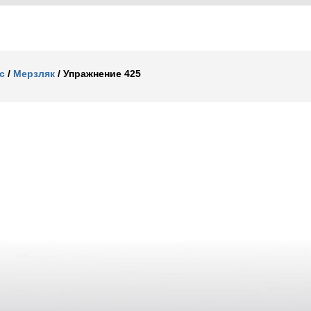
с
/
Мерзляк
/
Упражнение 425