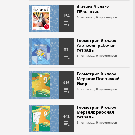
Алгебра 9 класс Мерзляк
Физика 9 класс
№414
Пёрышкин
154
6 лет назад,
633 просмотра
6 лет назад,
0 просмотров
Алгебра 9 класс Мерзляк
№415
Геометрия 9 класс
6 лет назад,
819 просмотра
Атанасян рабочая
93
тетрадь
6 лет назад,
0 просмотров
Алгебра 9 класс Мерзляк
№416
6 лет назад,
693 просмотра
Геометрия 9 класс
Мерзляк Полонский
916
Алгебра 9 класс Мерзляк
Якир
№417
6 лет назад,
0 просмотров
6 лет назад,
840 просмотров
Геометрия 9 класс
Алгебра 9 класс Мерзляк
Мерзляк рабочая
№418
441
тетрадь
6 лет назад,
1341 просмотр
6 лет назад,
0 просмотров
Алгебра 9 класс Мерзляк