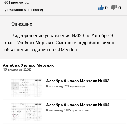
604 просмотра
0
0
Добавлено 6 лет назад
Описание
Видеорешение упражнения №423 по Алгебре 9
класс Учебник Мерзляк. Смотрите подробное видео
объяснение задания на GDZ.video.
Алгебра 9 класс Мерзляк
40
видео из
1152
Алгебра 9 класс Мерзляк №403
6 лет назад,
711 просмотра
Алгебра 9 класс Мерзляк №404
6 лет назад,
1185 просмотров