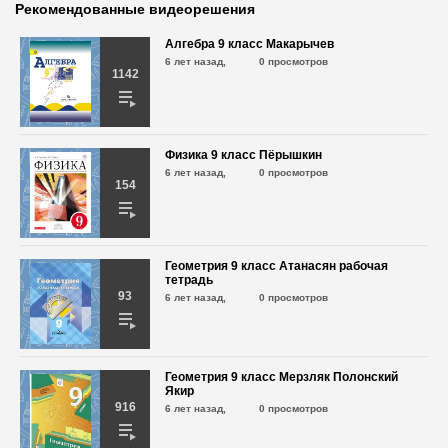
6 лет назад,
704 просмотра
Рекомендованные видеорешения
Алгебра 9 класс Макарычев
6 лет назад,
0 просмотров
Алгебра 9 класс Мерзляк №411
1142
6 лет назад,
727 просмотров
Алгебра 9 класс Мерзляк №412
Физика 9 класс Пёрышкин
6 лет назад,
6 лет назад,
627 просмотров
0 просмотров
154
Алгебра 9 класс Мерзляк №413
6 лет назад,
601 просмотр
Геометрия 9 класс Атанасян рабочая
тетрадь
93
6 лет назад,
0 просмотров
Алгебра 9 класс Мерзляк №414
6 лет назад,
633 просмотра
Геометрия 9 класс Мерзляк Полонский
Якир
916
Алгебра 9 класс Мерзляк №415
6 лет назад,
0 просмотров
6 лет назад,
821 просмотр