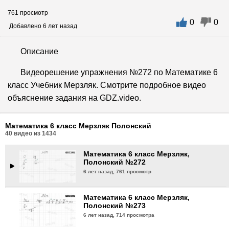
761 просмотр
0
0
Математика 6 класс Мерзляк,
Добавлено 6 лет назад
Полонский №269
6 лет назад,
900 просмотров
Описание
Математика 6 класс Мерзляк,
Видеорешение упражнения №272 по Математике 6
Полонский №270
класс Учебник Мерзляк. Смотрите подробное видео
6 лет назад,
1168 просмотров
объяснение задания на GDZ.video.
Математика 6 класс Мерзляк,
Полонский №271
Математика 6 класс Мерзляк Полонский
6 лет назад,
720 просмотров
40
видео из
1434
Математика 6 класс Мерзляк,
Полонский №272
6 лет назад,
761 просмотр
Математика 6 класс Мерзляк,
Полонский №273
6 лет назад,
714 просмотра