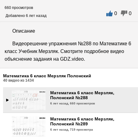
660 просмотров
0
0
Математика 6 класс Мерзляк,
Добавлено 6 лет назад
Полонский №285
6 лет назад,
727 просмотров
Описание
Математика 6 класс Мерзляк,
Видеорешение упражнения №288 по Математике 6
Полонский №286
класс Учебник Мерзляк. Смотрите подробное видео
6 лет назад,
810 просмотров
объяснение задания на GDZ.video.
Математика 6 класс Мерзляк,
Полонский №287
Математика 6 класс Мерзляк Полонский
6 лет назад,
789 просмотров
40
видео из
1434
Математика 6 класс Мерзляк,
Полонский №288
6 лет назад,
660 просмотров
Математика 6 класс Мерзляк,
Полонский №289
6 лет назад,
719 просмотра