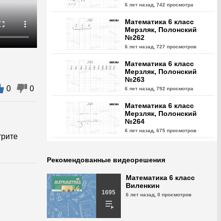
6 лет назад,
742 просмотра
Математика 6 класс
Мерзляк, Полонский
№262
6 лет назад,
727 просмотров
Математика 6 класс
Мерзляк, Полонский
№263
0
0
6 лет назад,
792 просмотра
Математика 6 класс
Мерзляк, Полонский
№264
6 лет назад,
675 просмотров
трите
Математика 6 класс
Мерзляк, Полонский
Рекомендованные видеорешения
№265
6 лет назад,
655 просмотров
Математика 6 класс
Виленкин
Математика 6 класс
1695
6 лет назад,
0 просмотров
Мерзляк, Полонский
№266
6 лет назад,
809 просмотров