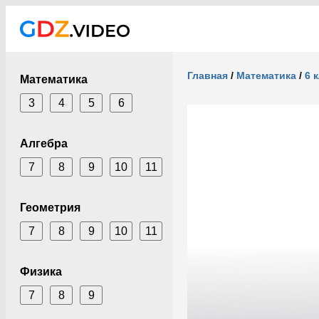
Главная
/
Математика
/
6 
Математика
3
4
5
6
Алгебра
7
8
9
10
11
Геометрия
7
8
9
10
11
Физика
7
8
9