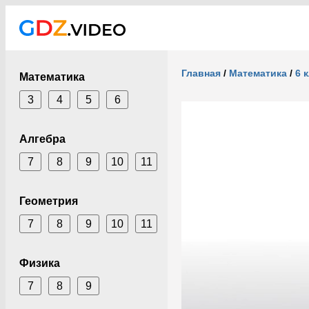
Главная
/
Математика
/
6 
Математика
3
4
5
6
Алгебра
7
8
9
10
11
Геометрия
7
8
9
10
11
Физика
7
8
9