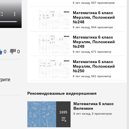
6 лет назад,
607 просмотров
Математика 6 класс
Мерзляк, Полонский
№248
6 лет назад,
664 просмотра
Математика 6 класс
Мерзляк, Полонский
№249
0
0
6 лет назад,
671 просмотр
Математика 6 класс
Мерзляк, Полонский
№250
6 лет назад,
661 просмотр
трите
Математика 6 класс
Мерзляк, Полонский
Рекомендованные видеорешения
№251
6 лет назад,
725 просмотров
Математика 6 класс
Виленкин
Математика 6 класс
1695
6 лет назад,
0 просмотров
Мерзляк, Полонский
№252
6 лет назад,
659 просмотров