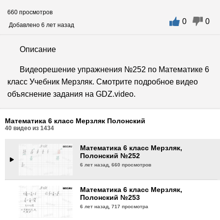
660 просмотров
0
0
Математика 6 класс Мерзляк,
Добавлено 6 лет назад
Полонский №249
6 лет назад,
674 просмотра
Описание
Математика 6 класс Мерзляк,
Видеорешение упражнения №252 по Математике 6
Полонский №250
класс Учебник Мерзляк. Смотрите подробное видео
6 лет назад,
662 просмотра
объяснение задания на GDZ.video.
Математика 6 класс Мерзляк,
Полонский №251
Математика 6 класс Мерзляк Полонский
6 лет назад,
727 просмотров
40
видео из
1434
Математика 6 класс Мерзляк,
Полонский №252
6 лет назад,
660 просмотров
Математика 6 класс Мерзляк,
Полонский №253
6 лет назад,
717 просмотра