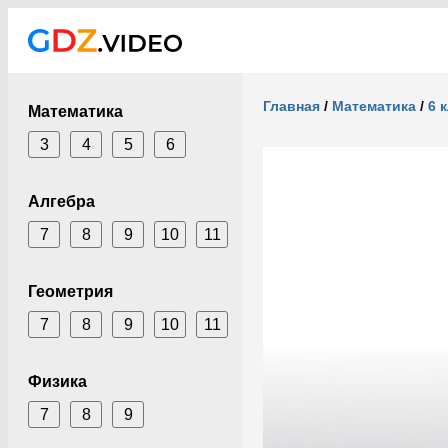
Главная
/
Математика
/
6 
Математика
3
4
5
6
Алгебра
7
8
9
10
11
Геометрия
7
8
9
10
11
Физика
7
8
9