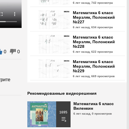
6 лет назад,
742 просмотра
Математика 6 класс
Мерзляк, Полонский
№227
6 лет назад,
634 просмотра
Математика 6 класс
Мерзляк, Полонский
№228
0
0
6 лет назад,
622 просмотра
Математика 6 класс
Мерзляк, Полонский
№229
6 лет назад,
669 просмотров
трите
Математика 6 класс
Мерзляк, Полонский
Рекомендованные видеорешения
№230
6 лет назад,
669 просмотров
Математика 6 класс
Виленкин
Математика 6 класс
1695
6 лет назад,
0 просмотров
Мерзляк, Полонский
№231
6 лет назад,
606 просмотров