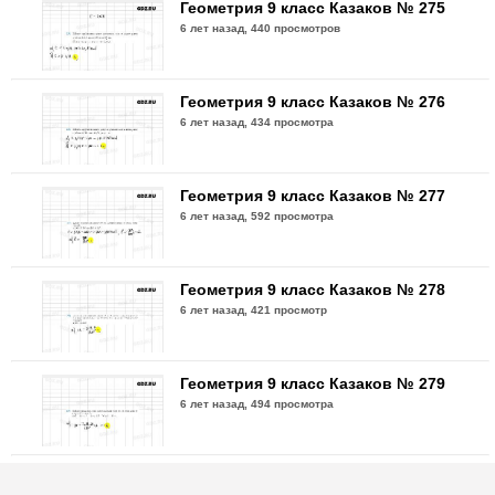
Геометрия 9 класс Казаков № 275
6 лет назад,
440 просмотров
Геометрия 9 класс Казаков № 276
6 лет назад,
434 просмотра
Геометрия 9 класс Казаков № 277
6 лет назад,
592 просмотра
Геометрия 9 класс Казаков № 278
6 лет назад,
421 просмотр
Геометрия 9 класс Казаков № 279
6 лет назад,
494 просмотра
Геометрия 9 класс Казаков № 280