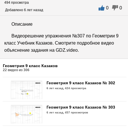
494 просмотра
0
0
Геометрия 9 класс Казаков № 299
Добавлено 6 лет назад
6 лет назад,
407 просмотров
Описание
Геометрия 9 класс Казаков № 300
Видеорешение упражнения №307 по Геометрии 9
6 лет назад,
470 просмотров
класс Учебник Казаков. Смотрите подробное видео
объяснение задания на GDZ.video.
Геометрия 9 класс Казаков № 301
6 лет назад,
492 просмотра
Геометрия 9 класс Казаков
22
видео из
306
Геометрия 9 класс Казаков № 302
6 лет назад,
424 просмотра
Геометрия 9 класс Казаков № 303
6 лет назад,
457 просмотров