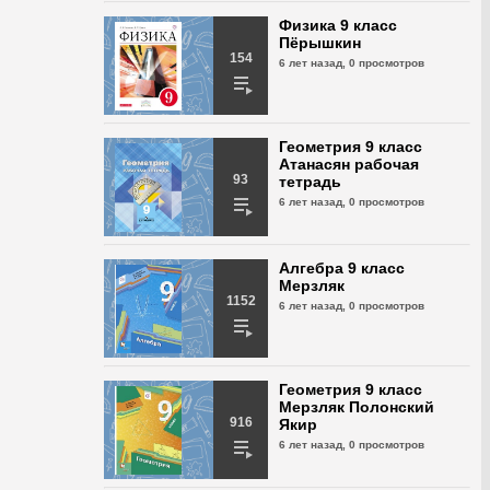
Геометрия 9 класс
Физика 9 класс
Казаков № 306
Пёрышкин
154
6 лет назад,
439 просмотров
6 лет назад,
0 просмотров
Геометрия 9 класс
Казаков № 307
Геометрия 9 класс
6 лет назад,
494 просмотра
Атанасян рабочая
93
тетрадь
6 лет назад,
0 просмотров
Геометрия 9 класс
Казаков № 308
6 лет назад,
489 просмотров
Алгебра 9 класс
Мерзляк
1152
6 лет назад,
0 просмотров
Геометрия 9 класс
Мерзляк Полонский
916
Якир
6 лет назад,
0 просмотров