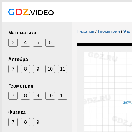
Главная
/
Геометрия
/
9 к
Математика
3
4
5
6
Алгебра
7
8
9
10
11
Геометрия
7
8
9
10
11
Физика
7
8
9