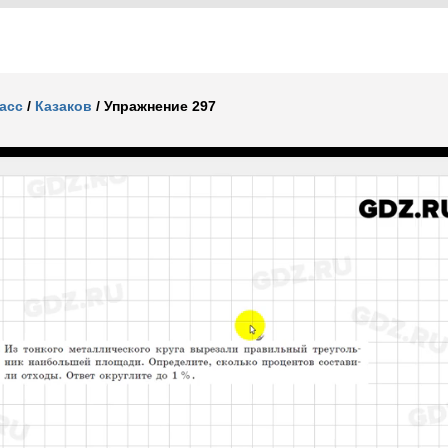
ласс
/
Казаков
/
Упражнение 297