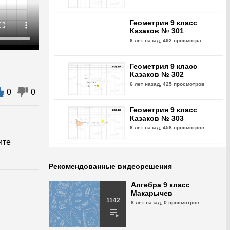
Геометрия 9 класс
Казаков № 301
6 лет назад,
492 просмотра
Геометрия 9 класс
Казаков № 302
6 лет назад,
425 просмотров
0
0
Геометрия 9 класс
Казаков № 303
6 лет назад,
458 просмотров
ите
Геометрия 9 класс
Казаков № 304
Рекомендованные видеорешения
6 лет назад,
479 просмотров
Алгебра 9 класс
Макарычев
Геометрия 9 класс
1142
6 лет назад,
0 просмотров
Казаков № 305
6 лет назад,
486 просмотров