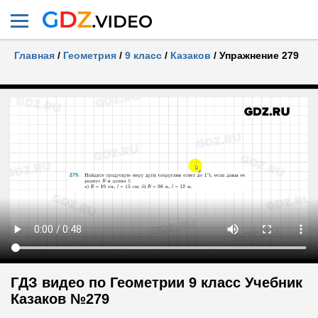
Главная
/
Геометрия
/
9 класс
/
Казаков
/
Упражнение 279
ГДЗ видео по Геометрии 9 класс Учебник
Казаков №279