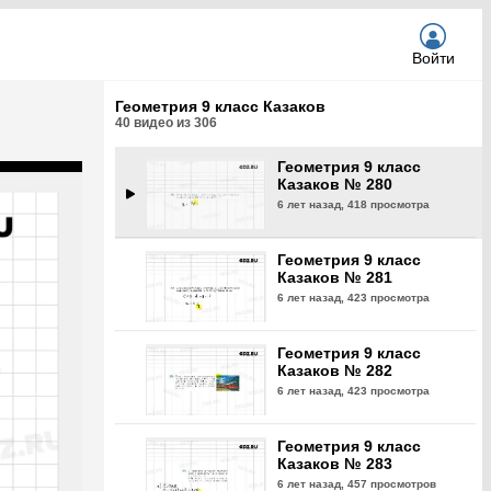
6 лет назад,
421 просмотр
Войти
Геометрия 9 класс
Казаков № 279
Геометрия 9 класс Казаков
6 лет назад,
492 просмотра
40
видео из
306
Геометрия 9 класс
Казаков № 280
6 лет назад,
418 просмотра
Геометрия 9 класс
Казаков № 281
6 лет назад,
423 просмотра
Геометрия 9 класс
Казаков № 282
6 лет назад,
423 просмотра
Геометрия 9 класс
Казаков № 283
6 лет назад,
457 просмотров