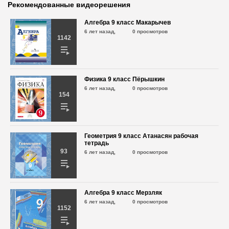
6 лет назад,
461 просмотр
Рекомендованные видеорешения
Алгебра 9 класс Макарычев
6 лет назад,
0 просмотров
Геометрия 9 класс Казаков № 284
1142
6 лет назад,
432 просмотра
Геометрия 9 класс Казаков № 285
Физика 9 класс Пёрышкин
6 лет назад,
6 лет назад,
561 просмотр
0 просмотров
154
Геометрия 9 класс Казаков № 286
6 лет назад,
418 просмотра
Геометрия 9 класс Атанасян рабочая
тетрадь
93
6 лет назад,
0 просмотров
Геометрия 9 класс Казаков № 287
6 лет назад,
496 просмотров
Алгебра 9 класс Мерзляк
6 лет назад,
0 просмотров
1152
Геометрия 9 класс Казаков № 288
6 лет назад,
480 просмотров