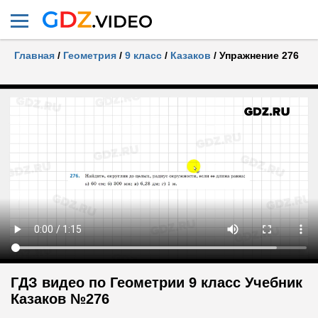
Геометрия 9 класс Казаков № 268
6 лет назад,
519 просмотра
Главная
/
Геометрия
/
9 класс
/
Казаков
/
Упражнение 276
Геометрия 9 класс Казаков № 269
6 лет назад,
495 просмотров
Геометрия 9 класс Казаков № 270
6 лет назад,
436 просмотров
Геометрия 9 класс Казаков № 271
6 лет назад,
423 просмотра
Геометрия 9 класс Казаков № 272
ГДЗ видео по Геометрии 9 класс Учебник
6 лет назад,
476 просмотров
Казаков №276