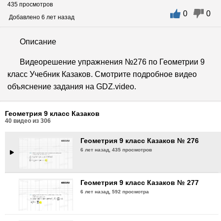
435 просмотров
0
0
Геометрия 9 класс Казаков № 273
Добавлено 6 лет назад
6 лет назад,
524 просмотра
Описание
Геометрия 9 класс Казаков № 274
Видеорешение упражнения №276 по Геометрии 9
6 лет назад,
416 просмотра
класс Учебник Казаков. Смотрите подробное видео
объяснение задания на GDZ.video.
Геометрия 9 класс Казаков № 275
6 лет назад,
440 просмотров
Геометрия 9 класс Казаков
40
видео из
306
Геометрия 9 класс Казаков № 276
6 лет назад,
435 просмотров
Геометрия 9 класс Казаков № 277
6 лет назад,
592 просмотра