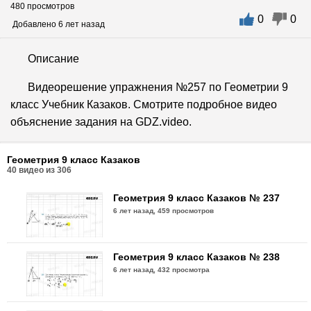
480 просмотров
0
0
Добавлено 6 лет назад
Описание
Видеорешение упражнения №257 по Геометрии 9
класс Учебник Казаков. Смотрите подробное видео
объяснение задания на GDZ.video.
Геометрия 9 класс Казаков
40
видео из
306
Геометрия 9 класс Казаков № 237
6 лет назад,
459 просмотров
Геометрия 9 класс Казаков № 238
6 лет назад,
432 просмотра