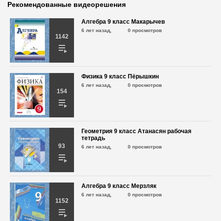
6 лет назад,
413 просмотра
Рекомендованные видеорешения
Алгебра 9 класс Макарычев
6 лет назад,
0 просмотров
Геометрия 9 класс Казаков № 259
1142
6 лет назад,
425 просмотров
Геометрия 9 класс Казаков № 260
Физика 9 класс Пёрышкин
6 лет назад,
6 лет назад,
477 просмотров
0 просмотров
154
Геометрия 9 класс Казаков № 261
6 лет назад,
426 просмотров
Геометрия 9 класс Атанасян рабочая
тетрадь
93
6 лет назад,
0 просмотров
Геометрия 9 класс Казаков № 262
6 лет назад,
429 просмотров
Алгебра 9 класс Мерзляк
6 лет назад,
0 просмотров
1152
Геометрия 9 класс Казаков № 263
6 лет назад,
496 просмотров