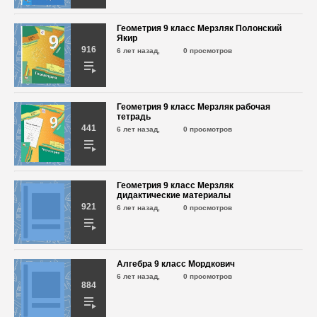
Геометрия 9 класс Мерзляк Полонский
Геометрия 9 класс Казаков № 264
Якир
6 лет назад,
517 просмотра
916
6 лет назад,
0 просмотров
Геометрия 9 класс Казаков № 265
6 лет назад,
Геометрия 9 класс Мерзляк рабочая
477 просмотров
тетрадь
441
6 лет назад,
0 просмотров
Геометрия 9 класс Казаков № 266
6 лет назад,
439 просмотров
Геометрия 9 класс Мерзляк
дидактические материалы
921
6 лет назад,
0 просмотров
Геометрия 9 класс Казаков № 267
6 лет назад,
492 просмотра
Алгебра 9 класс Мордкович
Геометрия 9 класс Казаков № 268
6 лет назад,
0 просмотров
884
6 лет назад,
519 просмотра