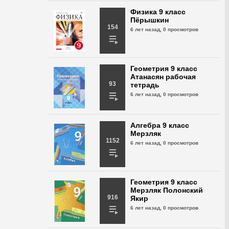
Геометрия 9 класс
Физика 9 класс
Казаков № 220
Пёрышкин
154
6 лет назад,
425 просмотров
6 лет назад,
0 просмотров
Геометрия 9 класс
Казаков № 221
Геометрия 9 класс
6 лет назад,
476 просмотров
Атанасян рабочая
93
тетрадь
6 лет назад,
0 просмотров
Геометрия 9 класс
Казаков № 222
6 лет назад,
425 просмотров
Алгебра 9 класс
Мерзляк
1152
Геометрия 9 класс
6 лет назад,
0 просмотров
Казаков № 223
6 лет назад,
467 просмотров
Геометрия 9 класс
Геометрия 9 класс
Мерзляк Полонский
Казаков № 224
916
Якир
6 лет назад,
564 просмотра
6 лет назад,
0 просмотров
Геометрия 9 класс