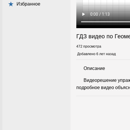
Избранное
ГДЗ видео по Геом
472 просмотра
Добавлено 6 лет назад
Описание
Видеорешение упражн
подробное видео объясн