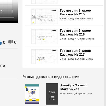
Геометрия 9 класс
Казаков № 215
6 лет назад,
453 просмотра
Геометрия 9 класс
Казаков № 216
6 лет назад,
470 просмотров
0
0
Геометрия 9 класс
Казаков № 217
6 лет назад,
514 просмотра
ите
Геометрия 9 класс
Казаков № 218
Рекомендованные видеорешения
6 лет назад,
460 просмотров
Алгебра 9 класс
Макарычев
Геометрия 9 класс
1142
6 лет назад,
0 просмотров
Казаков № 219
6 лет назад,
433 просмотра