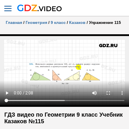
Геометрия 9 класс Казаков № 107
6 лет назад,
479 просмотров
Главная
/
Геометрия
/
9 класс
/
Казаков
/
Упражнение 115
Геометрия 9 класс Казаков № 108
6 лет назад,
468 просмотров
Геометрия 9 класс Казаков № 109
6 лет назад,
482 просмотра
Геометрия 9 класс Казаков № 110
6 лет назад,
510 просмотров
Геометрия 9 класс Казаков № 111
ГДЗ видео по Геометрии 9 класс Учебник
6 лет назад,
493 просмотра
Казаков №115