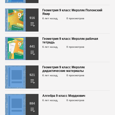
Геометрия 9 класс Мерзляк Полонский
Геометрия 9 класс Казаков № 129
Якир
6 лет назад,
474 просмотра
916
6 лет назад,
0 просмотров
Геометрия 9 класс Казаков № 130
6 лет назад,
Геометрия 9 класс Мерзляк рабочая
468 просмотров
тетрадь
441
6 лет назад,
0 просмотров
Геометрия 9 класс Казаков № 131
6 лет назад,
524 просмотра
Геометрия 9 класс Мерзляк
дидактические материалы
921
6 лет назад,
0 просмотров
Геометрия 9 класс Казаков № 132
6 лет назад,
497 просмотров
Алгебра 9 класс Мордкович
Геометрия 9 класс Казаков № 133
6 лет назад,
0 просмотров
884
6 лет назад,
486 просмотров