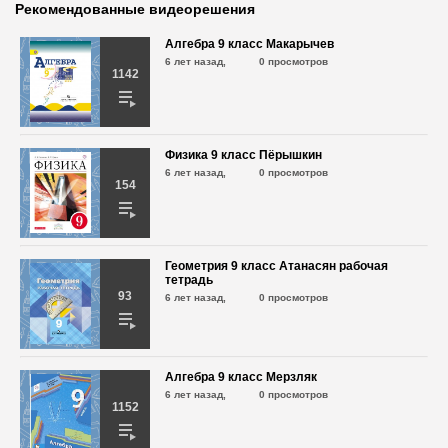
6 лет назад,
493 просмотра
Рекомендованные видеорешения
Алгебра 9 класс Макарычев
6 лет назад,
0 просмотров
Геометрия 9 класс Казаков № 124
1142
6 лет назад,
479 просмотров
Геометрия 9 класс Казаков № 125
Физика 9 класс Пёрышкин
6 лет назад,
6 лет назад,
518 просмотра
0 просмотров
154
Геометрия 9 класс Казаков № 126
6 лет назад,
473 просмотра
Геометрия 9 класс Атанасян рабочая
тетрадь
93
6 лет назад,
0 просмотров
Геометрия 9 класс Казаков № 127
6 лет назад,
497 просмотров
Алгебра 9 класс Мерзляк
6 лет назад,
0 просмотров
1152
Геометрия 9 класс Казаков № 128
6 лет назад,
573 просмотра