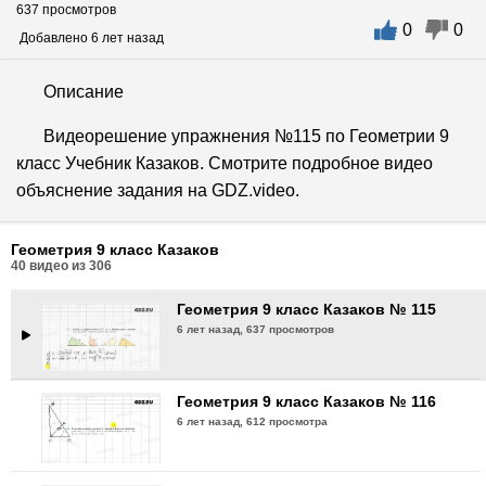
637 просмотров
0
0
Геометрия 9 класс Казаков № 112
Добавлено 6 лет назад
6 лет назад,
446 просмотров
Описание
Геометрия 9 класс Казаков № 113
Видеорешение упражнения №115 по Геометрии 9
6 лет назад,
512 просмотра
класс Учебник Казаков. Смотрите подробное видео
объяснение задания на GDZ.video.
Геометрия 9 класс Казаков № 114
6 лет назад,
468 просмотров
Геометрия 9 класс Казаков
40
видео из
306
Геометрия 9 класс Казаков № 115
6 лет назад,
637 просмотров
Геометрия 9 класс Казаков № 116
6 лет назад,
612 просмотра