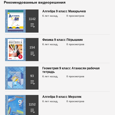
6 лет назад,
510 просмотров
Рекомендованные видеорешения
Алгебра 9 класс Макарычев
6 лет назад,
0 просмотров
Геометрия 9 класс Казаков № 122
1142
6 лет назад,
491 просмотр
Геометрия 9 класс Казаков № 124
Физика 9 класс Пёрышкин
6 лет назад,
6 лет назад,
478 просмотров
0 просмотров
154
Геометрия 9 класс Казаков № 125
6 лет назад,
517 просмотра
Геометрия 9 класс Атанасян рабочая
тетрадь
93
6 лет назад,
0 просмотров
Геометрия 9 класс Казаков № 126
6 лет назад,
471 просмотр
Алгебра 9 класс Мерзляк
6 лет назад,
0 просмотров
1152
Геометрия 9 класс Казаков № 127
6 лет назад,
496 просмотров