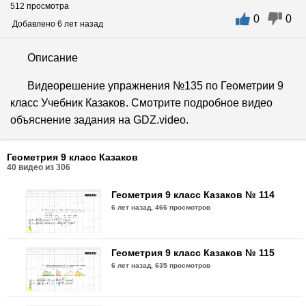
512 просмотра
0
0
Добавлено 6 лет назад
Описание
Видеорешение упражнения №135 по Геометрии 9
класс Учебник Казаков. Смотрите подробное видео
объяснение задания на GDZ.video.
Геометрия 9 класс Казаков
40
видео из
306
Геометрия 9 класс Казаков № 114
6 лет назад,
466 просмотров
Геометрия 9 класс Казаков № 115
6 лет назад,
635 просмотров