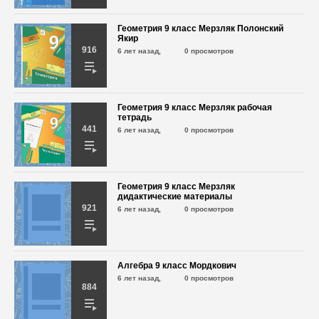
Геометрия 9 класс Мерзляк Полонский
Геометрия 9 класс Казаков № 128
Якир
6 лет назад,
571 просмотр
916
6 лет назад,
0 просмотров
Геометрия 9 класс Казаков № 129
6 лет назад,
Геометрия 9 класс Мерзляк рабочая
471 просмотр
тетрадь
441
6 лет назад,
0 просмотров
Геометрия 9 класс Казаков № 130
6 лет назад,
466 просмотров
Геометрия 9 класс Мерзляк
дидактические материалы
921
6 лет назад,
0 просмотров
Геометрия 9 класс Казаков № 131
6 лет назад,
524 просмотра
Алгебра 9 класс Мордкович
Геометрия 9 класс Казаков № 132
6 лет назад,
0 просмотров
884
6 лет назад,
494 просмотра