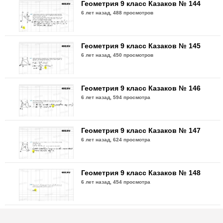
Геометрия 9 класс Казаков № 144
6 лет назад,
488 просмотров
Геометрия 9 класс Казаков № 145
6 лет назад,
450 просмотров
Геометрия 9 класс Казаков № 146
6 лет назад,
594 просмотра
Геометрия 9 класс Казаков № 147
6 лет назад,
624 просмотра
Геометрия 9 класс Казаков № 148
6 лет назад,
454 просмотра
Геометрия 9 класс Казаков № 149