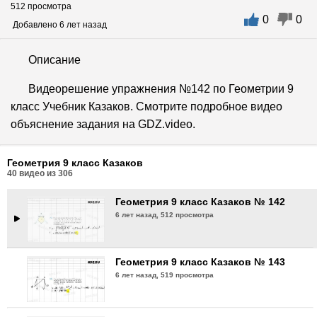
512 просмотра
0
0
Геометрия 9 класс Казаков № 139
Добавлено 6 лет назад
6 лет назад,
481 просмотр
Описание
Геометрия 9 класс Казаков № 140
Видеорешение упражнения №142 по Геометрии 9
6 лет назад,
505 просмотров
класс Учебник Казаков. Смотрите подробное видео
объяснение задания на GDZ.video.
Геометрия 9 класс Казаков № 141
6 лет назад,
495 просмотров
Геометрия 9 класс Казаков
40
видео из
306
Геометрия 9 класс Казаков № 142
6 лет назад,
512 просмотра
Геометрия 9 класс Казаков № 143
6 лет назад,
519 просмотра