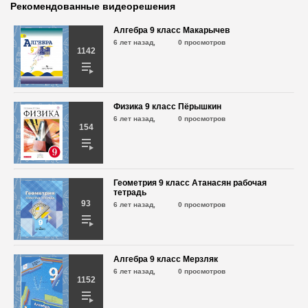
6 лет назад,
481 просмотр
Рекомендованные видеорешения
Алгебра 9 класс Макарычев
6 лет назад,
0 просмотров
Геометрия 9 класс Казаков № 150
1142
6 лет назад,
447 просмотров
Геометрия 9 класс Казаков № 151
Физика 9 класс Пёрышкин
6 лет назад,
6 лет назад,
474 просмотра
0 просмотров
154
Геометрия 9 класс Казаков № 152
6 лет назад,
463 просмотра
Геометрия 9 класс Атанасян рабочая
тетрадь
93
6 лет назад,
0 просмотров
Геометрия 9 класс Казаков № 153
6 лет назад,
444 просмотра
Алгебра 9 класс Мерзляк
6 лет назад,
0 просмотров
1152
Геометрия 9 класс Казаков № 154
6 лет назад,
471 просмотр