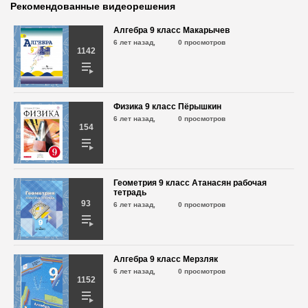
6 лет назад,
635 просмотров
Рекомендованные видеорешения
Алгебра 9 класс Макарычев
6 лет назад,
0 просмотров
Геометрия 9 класс Казаков № 116
1142
6 лет назад,
611 просмотра
Геометрия 9 класс Казаков № 117
Физика 9 класс Пёрышкин
6 лет назад,
6 лет назад,
478 просмотров
0 просмотров
154
Геометрия 9 класс Казаков № 118
6 лет назад,
549 просмотров
Геометрия 9 класс Атанасян рабочая
тетрадь
93
6 лет назад,
0 просмотров
Геометрия 9 класс Казаков № 119
6 лет назад,
455 просмотров
Алгебра 9 класс Мерзляк
6 лет назад,
0 просмотров
1152
Геометрия 9 класс Казаков № 120
6 лет назад,
514 просмотра