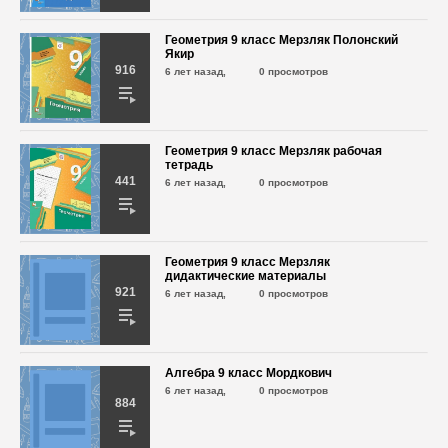
Геометрия 9 класс Мерзляк Полонский
Геометрия 9 класс Казаков № 121
Якир
6 лет назад,
510 просмотров
916
6 лет назад,
0 просмотров
Геометрия 9 класс Казаков № 122
6 лет назад,
Геометрия 9 класс Мерзляк рабочая
491 просмотр
тетрадь
441
6 лет назад,
0 просмотров
Геометрия 9 класс Казаков № 124
6 лет назад,
478 просмотров
Геометрия 9 класс Мерзляк
дидактические материалы
921
6 лет назад,
0 просмотров
Геометрия 9 класс Казаков № 125
6 лет назад,
517 просмотра
Алгебра 9 класс Мордкович
Геометрия 9 класс Казаков № 126
6 лет назад,
0 просмотров
884
6 лет назад,
471 просмотр