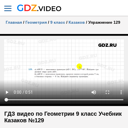
Главная
/
Геометрия
/
9 класс
/
Казаков
/
Упражнение 129
ГДЗ видео по Геометрии 9 класс Учебник
Казаков №129