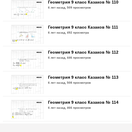
Геометрия 9 класс Казаков № 110
6 лет назад,
509 просмотров
Геометрия 9 класс Казаков № 111
6 лет назад,
492 просмотра
Геометрия 9 класс Казаков № 112
6 лет назад,
446 просмотров
Геометрия 9 класс Казаков № 113
6 лет назад,
508 просмотров
Геометрия 9 класс Казаков № 114
6 лет назад,
466 просмотров
Геометрия 9 класс Казаков № 115