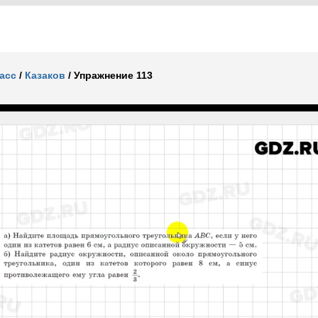
ласс
/
Казаков
/
Упражнение 113