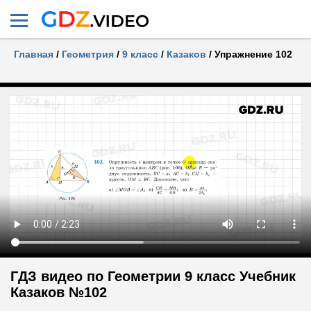
Главная
/
Геометрия
/
9 класс
/
Казаков
/
Упражнение 102
ГДЗ видео по Геометрии 9 класс Учебник
Казаков №102