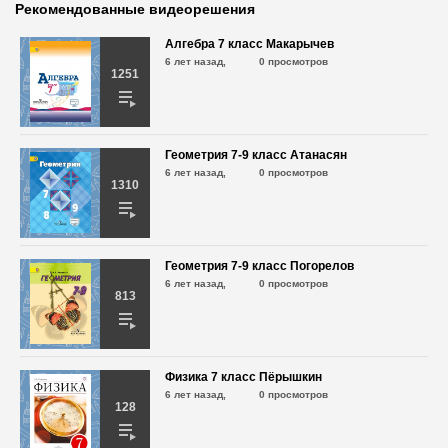
6 лет назад,
623 просмотра
Рекомендованные видеорешения
Алгебра 7 класс Макарычев
6 лет назад,
0 просмотров
Геометрия 7 класс Казаков В.В. №129
1251
6 лет назад,
635 просмотров
Геометрия 7 класс Казаков В.В. №130
Геометрия 7-9 класс Атанасян
6 лет назад,
6 лет назад,
823 просмотра
0 просмотров
1310
Геометрия 7 класс Казаков В.В. №131
6 лет назад,
668 просмотров
Геометрия 7-9 класс Погорелов
6 лет назад,
0 просмотров
813
Геометрия 7 класс Казаков В.В. №132
6 лет назад,
690 просмотров
Физика 7 класс Пёрышкин
6 лет назад,
0 просмотров
128
Геометрия 7 класс Казаков В.В. №133
6 лет назад,
711 просмотра