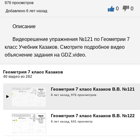
976 просмотров
0
0
Геометрия 7 класс Казаков В.В. №118
Добавлено 6 лет назад
6 лет назад,
745 просмотров
Описание
Геометрия 7 класс Казаков В.В. №119
Видеорешение упражнения №121 по Геометрии 7
6 лет назад,
589 просмотров
класс Учебник Казаков. Смотрите подробное видео
объяснение задания на GDZ.video.
Геометрия 7 класс Казаков В.В. №120
6 лет назад,
596 просмотров
Геометрия 7 класс Казаков
40
видео из
282
Геометрия 7 класс Казаков В.В. №121
6 лет назад,
976 просмотров
Геометрия 7 класс Казаков В.В. №122
6 лет назад,
641 просмотр