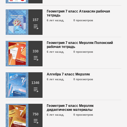
Геометрия 7 класс Атанасян рабочая
Геометрия 7 класс Казаков В.В. №134
тетрадь
6 лет назад,
614 просмотра
157
6 лет назад,
0 просмотров
Геометрия 7 класс Казаков В.В. №135
6 лет назад,
Геометрия 7 класс Мерзляк Полонский
564 просмотра
рабочая тетрадь
330
6 лет назад,
0 просмотров
Геометрия 7 класс Казаков В.В. №136
6 лет назад,
597 просмотров
Алгебра 7 класс Мерзляк
6 лет назад,
0 просмотров
1346
Геометрия 7 класс Казаков В.В. №137
6 лет назад,
690 просмотров
Геометрия 7 класс Мерзляк
Геометрия 7 класс Казаков В.В. №138
дидактические материалы
750
6 лет назад,
6 лет назад,
701 просмотр
0 просмотров