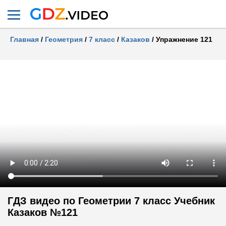
Геометрия 7 класс Казаков В.В. №113
6 лет назад,
788 просмотров
Главная
/
Геометрия
/
7 класс
/
Казаков
/
Упражнение 121
Геометрия 7 класс Казаков В.В. №114
6 лет назад,
727 просмотров
Геометрия 7 класс Казаков В.В. №115
6 лет назад,
587 просмотров
Геометрия 7 класс Казаков В.В. №116
6 лет назад,
530 просмотров
Геометрия 7 класс Казаков В.В. №117
ГДЗ видео по Геометрии 7 класс Учебник
6 лет назад,
517 просмотра
Казаков №121