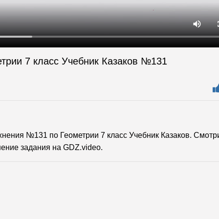
етрии 7 класс Учебник Казаков №131
ения №131 по Геометрии 7 класс Учебник Казаков. Смотр
ение задания на GDZ.video.