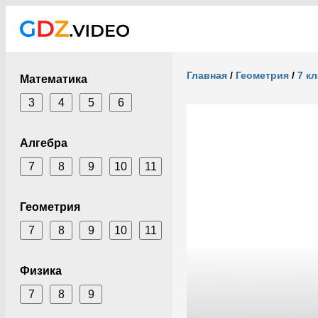
Главная
/
Геометрия
/
7 к
Математика
3
4
5
6
Алгебра
7
8
9
10
11
Геометрия
7
8
9
10
11
Физика
7
8
9