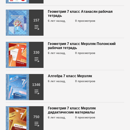
Геометрия 7 класс Атанасян рабочая
Геометрия 7 класс Казаков В.В. №119
тетрадь
6 лет назад,
589 просмотров
157
6 лет назад,
0 просмотров
Геометрия 7 класс Казаков В.В. №120
6 лет назад,
Геометрия 7 класс Мерзляк Полонский
596 просмотров
рабочая тетрадь
330
6 лет назад,
0 просмотров
Геометрия 7 класс Казаков В.В. №121
6 лет назад,
976 просмотров
Алгебра 7 класс Мерзляк
6 лет назад,
0 просмотров
1346
Геометрия 7 класс Казаков В.В. №122
6 лет назад,
641 просмотр
Геометрия 7 класс Мерзляк
Геометрия 7 класс Казаков В.В. №123
дидактические материалы
750
6 лет назад,
6 лет назад,
850 просмотров
0 просмотров