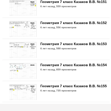
Геометрия 7 класс Казаков В.В. №151
6 лет назад,
559 просмотров
Геометрия 7 класс Казаков В.В. №152
6 лет назад,
556 просмотров
Геометрия 7 класс Казаков В.В. №153
6 лет назад,
588 просмотров
Геометрия 7 класс Казаков В.В. №154
6 лет назад,
859 просмотров
Геометрия 7 класс Казаков В.В. №155
6 лет назад,
735 просмотров
Геометрия 7 класс Казаков В.В. №156