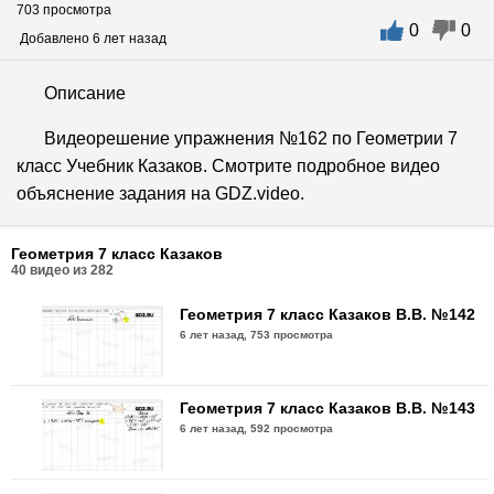
703 просмотра
0
0
Добавлено 6 лет назад
Описание
Видеорешение упражнения №162 по Геометрии 7
класс Учебник Казаков. Смотрите подробное видео
объяснение задания на GDZ.video.
Геометрия 7 класс Казаков
40
видео из
282
Геометрия 7 класс Казаков В.В. №142
6 лет назад,
753 просмотра
Геометрия 7 класс Казаков В.В. №143
6 лет назад,
592 просмотра