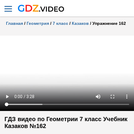
Главная
/
Геометрия
/
7 класс
/
Казаков
/
Упражнение 162
ГДЗ видео по Геометрии 7 класс Учебник
Казаков №162