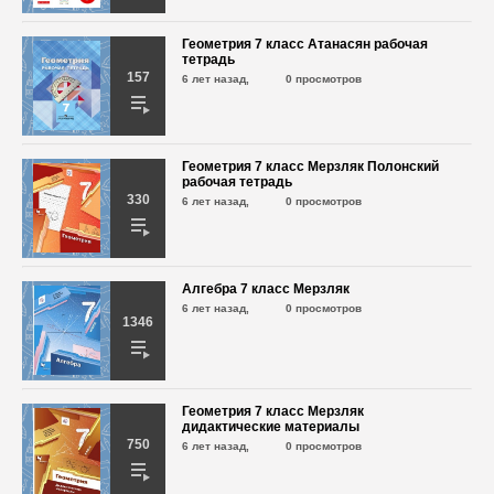
Геометрия 7 класс Атанасян рабочая
Геометрия 7 класс Казаков В.В. №155
тетрадь
6 лет назад,
733 просмотра
157
6 лет назад,
0 просмотров
Геометрия 7 класс Казаков В.В. №156
6 лет назад,
Геометрия 7 класс Мерзляк Полонский
620 просмотров
рабочая тетрадь
330
6 лет назад,
0 просмотров
Геометрия 7 класс Казаков В.В. №157
6 лет назад,
656 просмотров
Алгебра 7 класс Мерзляк
6 лет назад,
0 просмотров
1346
Геометрия 7 класс Казаков В.В. №158
6 лет назад,
622 просмотра
Геометрия 7 класс Мерзляк
Геометрия 7 класс Казаков В.В. №159
дидактические материалы
750
6 лет назад,
6 лет назад,
543 просмотра
0 просмотров