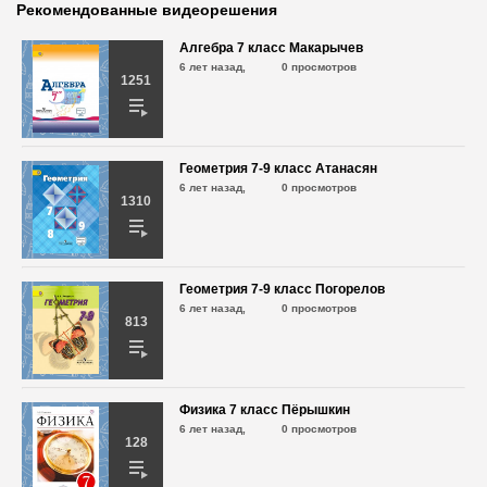
6 лет назад,
553 просмотра
Рекомендованные видеорешения
Алгебра 7 класс Макарычев
6 лет назад,
0 просмотров
Геометрия 7 класс Казаков В.В. №150
1251
6 лет назад,
777 просмотров
Геометрия 7 класс Казаков В.В. №151
Геометрия 7-9 класс Атанасян
6 лет назад,
6 лет назад,
558 просмотров
0 просмотров
1310
Геометрия 7 класс Казаков В.В. №152
6 лет назад,
556 просмотров
Геометрия 7-9 класс Погорелов
6 лет назад,
0 просмотров
813
Геометрия 7 класс Казаков В.В. №153
6 лет назад,
587 просмотров
Физика 7 класс Пёрышкин
6 лет назад,
0 просмотров
128
Геометрия 7 класс Казаков В.В. №154
6 лет назад,
857 просмотров