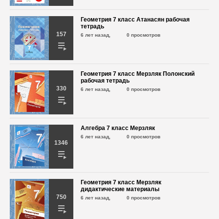
Геометрия 7 класс Атанасян рабочая
Геометрия 7 класс Казаков В.В. №194
тетрадь
6 лет назад,
571 просмотр
157
6 лет назад,
0 просмотров
Геометрия 7 класс Казаков В.В. №195
6 лет назад,
Геометрия 7 класс Мерзляк Полонский
515 просмотра
рабочая тетрадь
330
6 лет назад,
0 просмотров
Геометрия 7 класс Казаков В.В. №196
6 лет назад,
748 просмотров
Алгебра 7 класс Мерзляк
6 лет назад,
0 просмотров
1346
Геометрия 7 класс Казаков В.В. №197
6 лет назад,
1095 просмотров
Геометрия 7 класс Мерзляк
Геометрия 7 класс Казаков В.В. №198
дидактические материалы
750
6 лет назад,
6 лет назад,
539 просмотров
0 просмотров