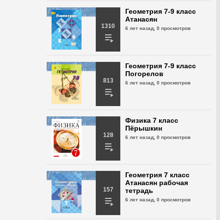
Геометрия 7 класс
Геометрия 7-9 класс
Казаков В.В. №140
Атанасян
1310
6 лет назад,
803 просмотра
6 лет назад,
0 просмотров
Геометрия 7 класс
Казаков В.В. №141
Геометрия 7-9 класс
6 лет назад,
620 просмотров
Погорелов
813
6 лет назад,
0 просмотров
Геометрия 7 класс
Казаков В.В. №142
6 лет назад,
753 просмотра
Физика 7 класс
Пёрышкин
128
Геометрия 7 класс
6 лет назад,
0 просмотров
Казаков В.В. №143
6 лет назад,
592 просмотра
Геометрия 7 класс
Геометрия 7 класс
Атанасян рабочая
Казаков В.В. №144
157
тетрадь
6 лет назад,
611 просмотра
6 лет назад,
0 просмотров
Геометрия 7 класс