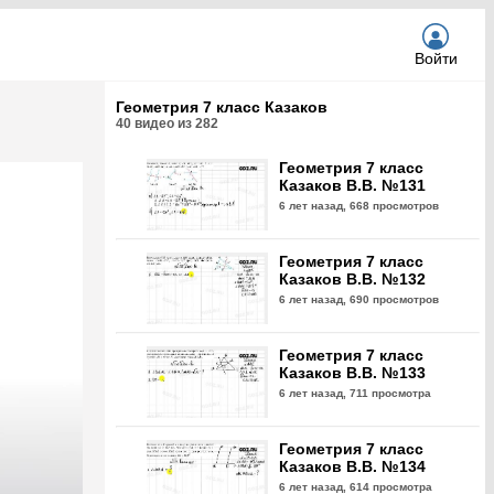
Войти
Геометрия 7 класс Казаков
40
видео из
282
Геометрия 7 класс
Казаков В.В. №131
6 лет назад,
668 просмотров
Геометрия 7 класс
Казаков В.В. №132
6 лет назад,
690 просмотров
Геометрия 7 класс
Казаков В.В. №133
6 лет назад,
711 просмотра
Геометрия 7 класс
Казаков В.В. №134
6 лет назад,
614 просмотра