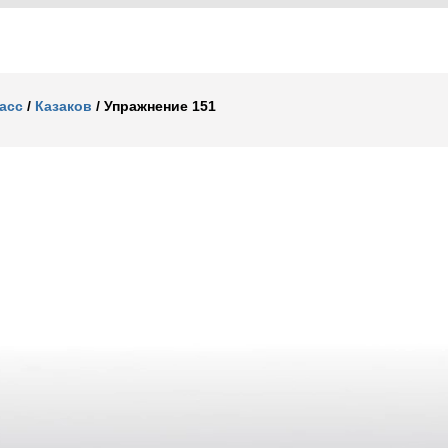
ласс
/
Казаков
/
Упражнение 151