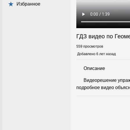
Избранное
ГДЗ видео по Геом
559 просмотров
Добавлено 6 лет назад
Описание
Видеорешение упражн
подробное видео объясн