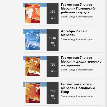
Казаков В.В. №145
Геометрия 7 класс
6 лет назад,
Мерзляк Полонский
591 просмотр
330
рабочая тетрадь
6 лет назад,
0 просмотров
Геометрия 7 класс
Казаков В.В. №146
6 лет назад,
743 просмотра
Алгебра 7 класс
Мерзляк
1346
6 лет назад,
0 просмотров
Геометрия 7 класс
Казаков В.В. №147
6 лет назад,
699 просмотров
Геометрия 7 класс
Геометрия 7 класс
Мерзляк дидактические
Казаков В.В. №148
750
материалы
6 лет назад,
571 просмотр
6 лет назад,
0 просмотров
Геометрия 7 класс
Геометрия 7 класс
Казаков В.В. №149
Мерзляк Полонский
6 лет назад,
553 просмотра
766
Якир
6 лет назад,
0 просмотров
Геометрия 7 класс
Казаков В.В. №150