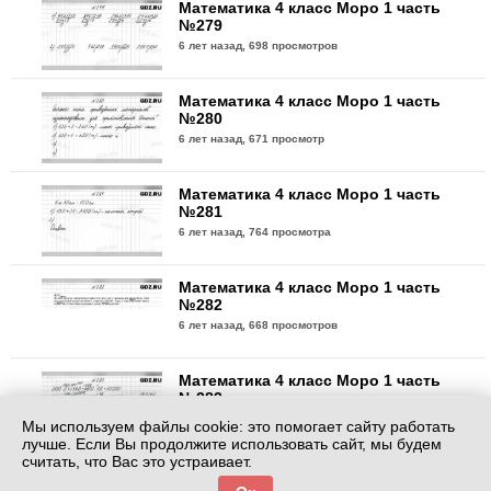
Математика 4 класс Моро 1 часть
№279
6 лет назад,
698 просмотров
Математика 4 класс Моро 1 часть
№280
6 лет назад,
671 просмотр
Математика 4 класс Моро 1 часть
№281
6 лет назад,
764 просмотра
Математика 4 класс Моро 1 часть
№282
6 лет назад,
668 просмотров
Математика 4 класс Моро 1 часть
№283
6 лет назад,
884 просмотра
Мы используем файлы cookie: это помогает сайту работать
лучше. Если Вы продолжите использовать сайт, мы будем
считать, что Вас это устраивает.
Математика 4 класс Моро 1 часть
№284