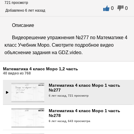
721 просмотр
0
0
Математика 4 класс Моро 1 часть
Добавлено 6 лет назад
№274
6 лет назад,
726 просмотров
Описание
Математика 4 класс Моро 1 часть
Видеорешение упражнения №277 по Математике 4
№275
класс Учебник Моро. Смотрите подробное видео
6 лет назад,
633 просмотра
объяснение задания на GDZ.video.
Математика 4 класс Моро 1 часть
№276
Математика 4 класс Моро 1,2 часть
6 лет назад,
641 просмотр
40
видео из
768
Математика 4 класс Моро 1 часть
№277
6 лет назад,
721 просмотр
Математика 4 класс Моро 1 часть
№278
6 лет назад,
643 просмотра