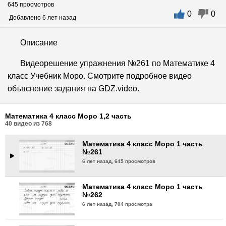
645 просмотров
0
0
Математика 4 класс Моро 1 часть
Добавлено 6 лет назад
№258
6 лет назад,
659 просмотров
Описание
Математика 4 класс Моро 1 часть
Видеорешение упражнения №261 по Математике 4
№259
класс Учебник Моро. Смотрите подробное видео
6 лет назад,
784 просмотра
объяснение задания на GDZ.video.
Математика 4 класс Моро 1 часть
№260
Математика 4 класс Моро 1,2 часть
6 лет назад,
694 просмотра
40
видео из
768
Математика 4 класс Моро 1 часть
№261
6 лет назад,
645 просмотров
Математика 4 класс Моро 1 часть
№262
6 лет назад,
704 просмотра