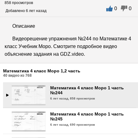
858 просмотров
0
0
Математика 4 класс Моро 1 часть
Добавлено 6 лет назад
№241
6 лет назад,
742 просмотра
Описание
Математика 4 класс Моро 1 часть
Видеорешение упражнения №244 по Математике 4
№242
класс Учебник Моро. Смотрите подробное видео
6 лет назад,
934 просмотра
объяснение задания на GDZ.video.
Математика 4 класс Моро 1 часть
№243
Математика 4 класс Моро 1,2 часть
6 лет назад,
895 просмотров
40
видео из
768
Математика 4 класс Моро 1 часть
№244
6 лет назад,
858 просмотров
Математика 4 класс Моро 1 часть
№245
6 лет назад,
690 просмотров