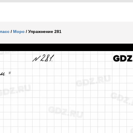
класс
/
Моро
/
Упражнение 281