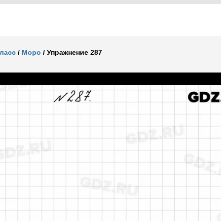
класс
/
Моро
/
Упражнение 287