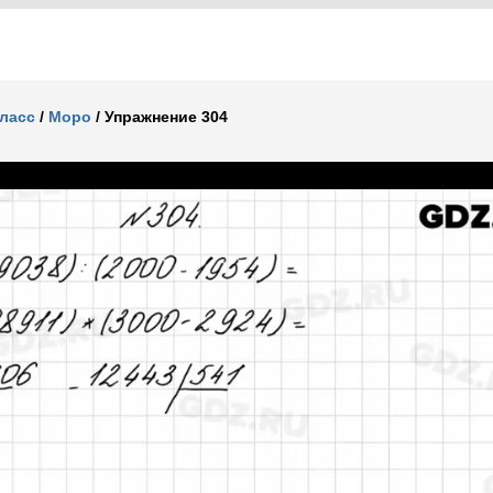
класс
/
Моро
/
Упражнение 304