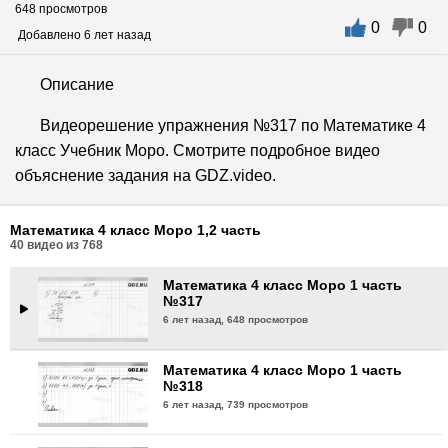
648 просмотров
0
0
Математика 4 класс Моро 1 часть
Добавлено 6 лет назад
№314
6 лет назад,
726 просмотров
Описание
Математика 4 класс Моро 1 часть
Видеорешение упражнения №317 по Математике 4
№315
класс Учебник Моро. Смотрите подробное видео
6 лет назад,
734 просмотра
объяснение задания на GDZ.video.
Математика 4 класс Моро 1 часть
№316
Математика 4 класс Моро 1,2 часть
6 лет назад,
700 просмотров
40
видео из
768
Математика 4 класс Моро 1 часть
№317
6 лет назад,
648 просмотров
Математика 4 класс Моро 1 часть
№318
6 лет назад,
739 просмотров