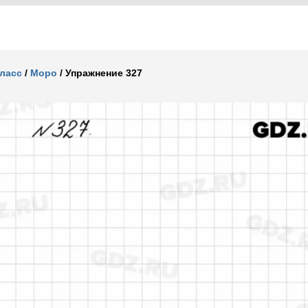
класс
/
Моро
/
Упражнение 327