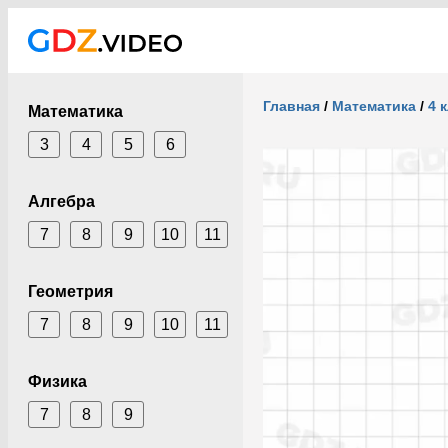
Главная
/
Математика
/
4 
Математика
3
4
5
6
Алгебра
7
8
9
10
11
Геометрия
7
8
9
10
11
Физика
7
8
9