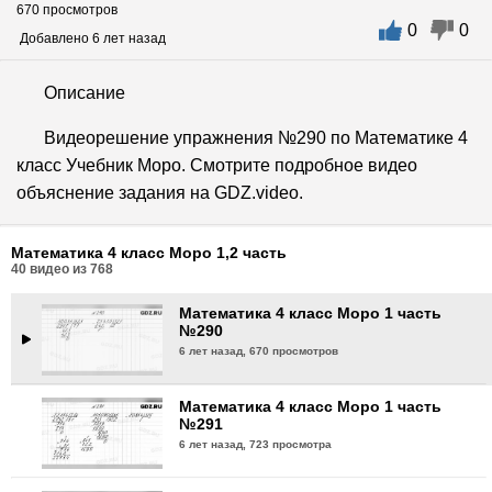
670 просмотров
0
0
Математика 4 класс Моро 1 часть
Добавлено 6 лет назад
№287
6 лет назад,
891 просмотр
Описание
Математика 4 класс Моро 1 часть
Видеорешение упражнения №290 по Математике 4
№288
класс Учебник Моро. Смотрите подробное видео
6 лет назад,
799 просмотров
объяснение задания на GDZ.video.
Математика 4 класс Моро 1 часть
№289
Математика 4 класс Моро 1,2 часть
6 лет назад,
683 просмотра
40
видео из
768
Математика 4 класс Моро 1 часть
№290
6 лет назад,
670 просмотров
Математика 4 класс Моро 1 часть
№291
6 лет назад,
723 просмотра