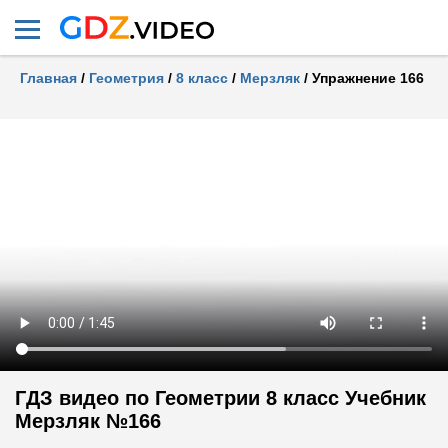
Геометрия 8 класс Мерзляк №158
6 лет назад,
651 просмотр
Главная
/
Геометрия
/
8 класс
/
Мерзляк
/
Упражнение 166
Геометрия 8 класс Мерзляк №159
6 лет назад,
732 просмотра
Геометрия 8 класс Мерзляк №160
6 лет назад,
660 просмотров
Геометрия 8 класс Мерзляк №161
6 лет назад,
783 просмотра
Геометрия 8 класс Мерзляк №162
ГДЗ видео по Геометрии 8 класс Учебник
6 лет назад,
672 просмотра
Мерзляк №166