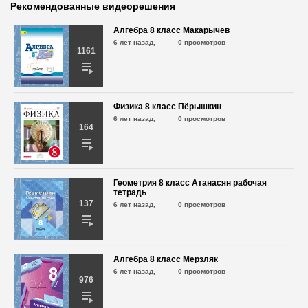
6 лет назад,
730 просмотров
Рекомендованные видеорешения
Алгебра 8 класс Макарычев
6 лет назад,
0 просмотров
Геометрия 8 класс Мерзляк №174
1161
6 лет назад,
753 просмотра
Геометрия 8 класс Мерзляк №175
Физика 8 класс Пёрышкин
6 лет назад,
6 лет назад,
690 просмотров
0 просмотров
164
Геометрия 8 класс Мерзляк №176
6 лет назад,
626 просмотров
Геометрия 8 класс Атанасян рабочая
тетрадь
137
6 лет назад,
0 просмотров
Геометрия 8 класс Мерзляк №177
6 лет назад,
668 просмотров
Алгебра 8 класс Мерзляк
6 лет назад,
0 просмотров
976
Геометрия 8 класс Мерзляк №178
6 лет назад,
639 просмотров