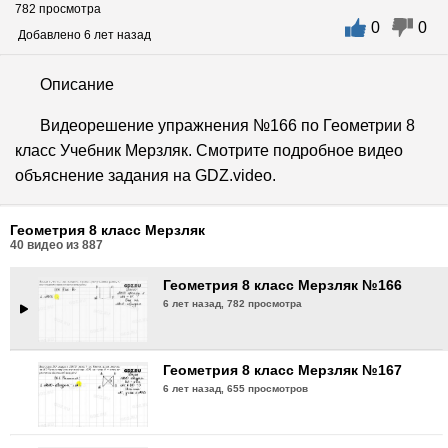
782 просмотра
0
0
Геометрия 8 класс Мерзляк №163
Добавлено 6 лет назад
6 лет назад,
637 просмотров
Описание
Геометрия 8 класс Мерзляк №164
Видеорешение упражнения №166 по Геометрии 8
6 лет назад,
620 просмотров
класс Учебник Мерзляк. Смотрите подробное видео
объяснение задания на GDZ.video.
Геометрия 8 класс Мерзляк №165
6 лет назад,
685 просмотров
Геометрия 8 класс Мерзляк
40
видео из
887
Геометрия 8 класс Мерзляк №166
6 лет назад,
782 просмотра
Геометрия 8 класс Мерзляк №167
6 лет назад,
655 просмотров