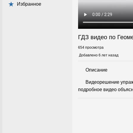
Избранное
ГДЗ видео по Геом
654 просмотра
Добавлено 6 лет назад
Описание
Видеорешение упраж
подробное видео объясн