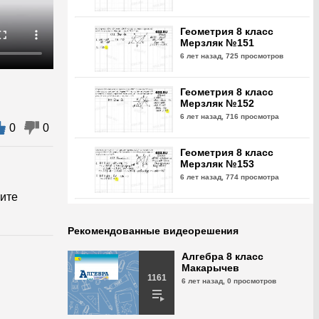
Геометрия 8 класс
Мерзляк №151
6 лет назад,
725 просмотров
Геометрия 8 класс
Мерзляк №152
6 лет назад,
716 просмотра
0
0
Геометрия 8 класс
Мерзляк №153
6 лет назад,
774 просмотра
ите
Геометрия 8 класс
Мерзляк №154
Рекомендованные видеорешения
6 лет назад,
679 просмотров
Алгебра 8 класс
Макарычев
Геометрия 8 класс
1161
6 лет назад,
0 просмотров
Мерзляк №155
6 лет назад,
730 просмотров