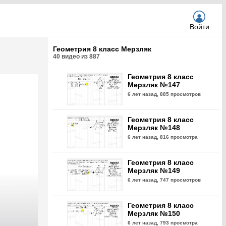
Войти
Геометрия 8 класс Мерзляк
40
видео из
887
Геометрия 8 класс
Мерзляк №147
6 лет назад,
885 просмотров
Геометрия 8 класс
Мерзляк №148
6 лет назад,
816 просмотра
Геометрия 8 класс
Мерзляк №149
6 лет назад,
747 просмотров
Геометрия 8 класс
Мерзляк №150
6 лет назад,
793 просмотра