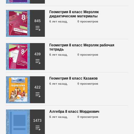
Геометрия 8 класс Мерзляк
Геометрия 8 класс Мерзляк №185
дидактические материалы
6 лет назад,
671 просмотр
845
6 лет назад,
0 просмотров
Геометрия 8 класс Мерзляк №186
6 лет назад,
Геометрия 8 класс Мерзляк рабочая
2249 просмотров
тетрадь
439
6 лет назад,
0 просмотров
Геометрия 8 класс Мерзляк №187
6 лет назад,
637 просмотров
Геометрия 8 класс Казаков
6 лет назад,
0 просмотров
422
Геометрия 8 класс Мерзляк №188
6 лет назад,
666 просмотров
Алгебра 8 класс Мордкович
Геометрия 8 класс Мерзляк №189
6 лет назад,
0 просмотров
1473
6 лет назад,
673 просмотра