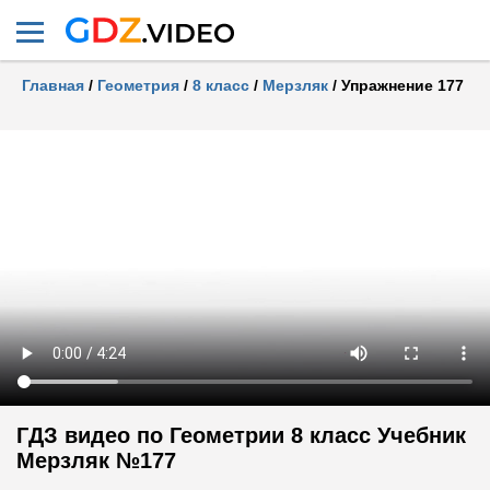
Главная
/
Геометрия
/
8 класс
/
Мерзляк
/
Упражнение 177
ГДЗ видео по Геометрии 8 класс Учебник
Мерзляк №177