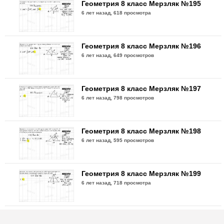
Геометрия 8 класс Мерзляк №195
6 лет назад,
618 просмотра
Геометрия 8 класс Мерзляк №196
6 лет назад,
649 просмотров
Геометрия 8 класс Мерзляк №197
6 лет назад,
798 просмотров
Геометрия 8 класс Мерзляк №198
6 лет назад,
595 просмотров
Геометрия 8 класс Мерзляк №199
6 лет назад,
718 просмотра
Геометрия 8 класс Мерзляк №200