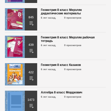
Геометрия 8 класс Мерзляк
Геометрия 8 класс Мерзляк №206
дидактические материалы
6 лет назад,
612 просмотра
845
6 лет назад,
0 просмотров
Геометрия 8 класс Мерзляк №207
6 лет назад,
Геометрия 8 класс Мерзляк рабочая
681 просмотр
тетрадь
439
6 лет назад,
0 просмотров
Геометрия 8 класс Мерзляк №208
6 лет назад,
660 просмотров
Геометрия 8 класс Казаков
6 лет назад,
0 просмотров
422
Геометрия 8 класс Мерзляк №209
6 лет назад,
642 просмотра
Алгебра 8 класс Мордкович
Геометрия 8 класс Мерзляк №210
6 лет назад,
0 просмотров
1473
6 лет назад,
604 просмотра