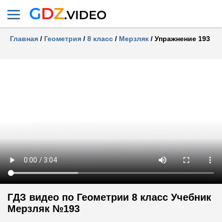
Геометрия 8 класс Мерзляк №185
6 лет назад,
672 просмотра
Главная
/
Геометрия
/
8 класс
/
Мерзляк
/
Упражнение 193
Геометрия 8 класс Мерзляк №186
6 лет назад,
2255 просмотров
Геометрия 8 класс Мерзляк №187
6 лет назад,
637 просмотров
Геометрия 8 класс Мерзляк №188
6 лет назад,
668 просмотров
Геометрия 8 класс Мерзляк №189
ГДЗ видео по Геометрии 8 класс Учебник
6 лет назад,
675 просмотров
Мерзляк №193