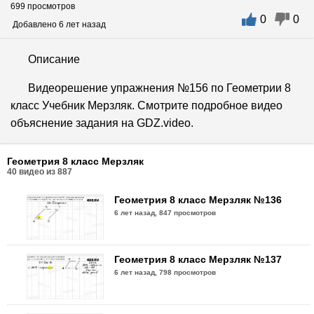
699 просмотров
0
0
Добавлено 6 лет назад
Описание
Видеорешение упражнения №156 по Геометрии 8
класс Учебник Мерзляк. Смотрите подробное видео
объяснение задания на GDZ.video.
Геометрия 8 класс Мерзляк
40
видео из
887
Геометрия 8 класс Мерзляк №136
6 лет назад,
847 просмотров
Геометрия 8 класс Мерзляк №137
6 лет назад,
798 просмотров