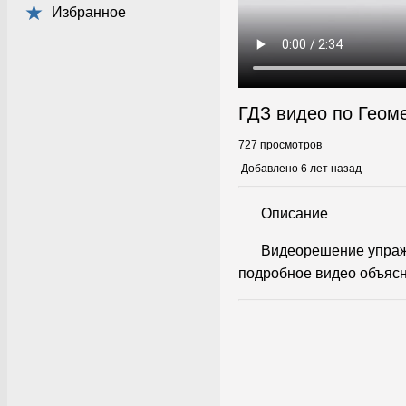
Избранное
ГДЗ видео по Геом
727 просмотров
Добавлено 6 лет назад
Описание
Видеорешение упраж
подробное видео объясн