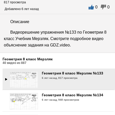
817 просмотра
0
0
Геометрия 8 класс Мерзляк №130
Добавлено 6 лет назад
6 лет назад,
697 просмотров
Описание
Геометрия 8 класс Мерзляк №131
Видеорешение упражнения №133 по Геометрии 8
6 лет назад,
595 просмотров
класс Учебник Мерзляк. Смотрите подробное видео
объяснение задания на GDZ.video.
Геометрия 8 класс Мерзляк №132
6 лет назад,
740 просмотров
Геометрия 8 класс Мерзляк
40
видео из
887
Геометрия 8 класс Мерзляк №133
6 лет назад,
817 просмотра
Геометрия 8 класс Мерзляк №134
6 лет назад,
948 просмотров