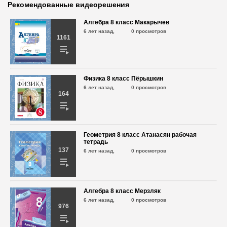
6 лет назад,
729 просмотров
Рекомендованные видеорешения
Алгебра 8 класс Макарычев
6 лет назад,
0 просмотров
Геометрия 8 класс Мерзляк №141
1161
6 лет назад,
695 просмотров
Геометрия 8 класс Мерзляк №142
Физика 8 класс Пёрышкин
6 лет назад,
6 лет назад,
776 просмотров
0 просмотров
164
Геометрия 8 класс Мерзляк №143
6 лет назад,
713 просмотра
Геометрия 8 класс Атанасян рабочая
тетрадь
137
6 лет назад,
0 просмотров
Геометрия 8 класс Мерзляк №144
6 лет назад,
770 просмотров
Алгебра 8 класс Мерзляк
6 лет назад,
0 просмотров
976
Геометрия 8 класс Мерзляк №145
6 лет назад,
5583 просмотра