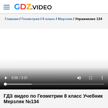
Главная
/
Геометрия
/
8 класс
/
Мерзляк
/
Упражнение 134
ГДЗ видео по Геометрии 8 класс Учебник
Мерзляк №134