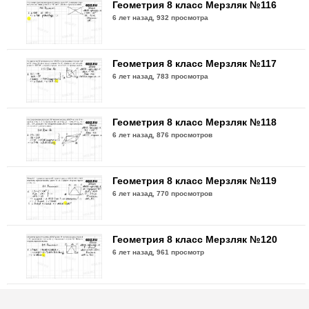
Геометрия 8 класс Мерзляк №116
6 лет назад,
932 просмотра
Геометрия 8 класс Мерзляк №117
6 лет назад,
783 просмотра
Геометрия 8 класс Мерзляк №118
6 лет назад,
876 просмотров
Геометрия 8 класс Мерзляк №119
6 лет назад,
770 просмотров
Геометрия 8 класс Мерзляк №120
6 лет назад,
961 просмотр
Геометрия 8 класс Мерзляк №121