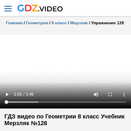
Геометрия 8 класс Мерзляк №120
6 лет назад,
961 просмотр
Главная
/
Геометрия
/
8 класс
/
Мерзляк
/
Упражнение 128
Геометрия 8 класс Мерзляк №121
6 лет назад,
823 просмотра
Геометрия 8 класс Мерзляк №122
6 лет назад,
694 просмотра
Геометрия 8 класс Мерзляк №123
6 лет назад,
665 просмотров
Геометрия 8 класс Мерзляк №124
ГДЗ видео по Геометрии 8 класс Учебник
6 лет назад,
787 просмотров
Мерзляк №128