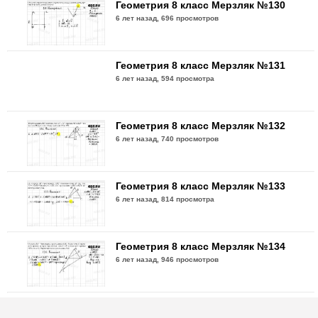
Геометрия 8 класс Мерзляк №130
6 лет назад,
696 просмотров
Геометрия 8 класс Мерзляк №131
6 лет назад,
594 просмотра
Геометрия 8 класс Мерзляк №132
6 лет назад,
740 просмотров
Геометрия 8 класс Мерзляк №133
6 лет назад,
814 просмотра
Геометрия 8 класс Мерзляк №134
6 лет назад,
946 просмотров
Геометрия 8 класс Мерзляк №135