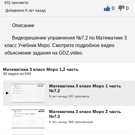
631 просмотр
0
0
Математика 3 класс Моро 2 часть
Добавлено 6 лет назад
№7.1
6 лет назад,
641 просмотр
Описание
Математика 3 класс Моро 1 часть
Видеорешение упражнения №7.2 по Математике 3
№7.1
класс Учебник Моро. Смотрите подробное видео
6 лет назад,
633 просмотра
объяснение задания на GDZ.video.
Математика 3 класс Моро 2 часть
№7.2
Математика 3 класс Моро 1,2 часть
6 лет назад,
638 просмотров
40
видео из
650
Математика 3 класс Моро 1 часть
№7.2
6 лет назад,
631 просмотр
Математика 3 класс Моро 2 часть
№7.3
6 лет назад,
566 просмотров